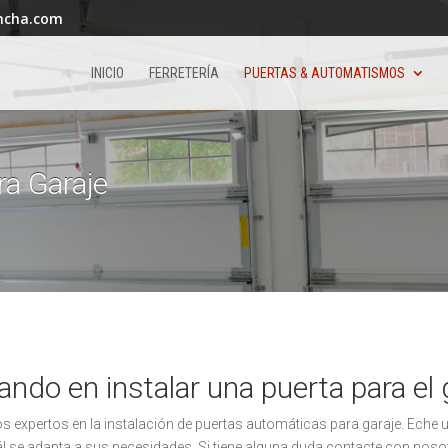
ncha.com
INICIO
FERRETERÍA
PUERTAS & AUTOMATISMOS
a Garaje
ndo en instalar una puerta para el 
expertos en la instalación de puertas automáticas para garaje. Eche u
 se adapta a sus necesidades. Si tiene alguna duda contacte con nos