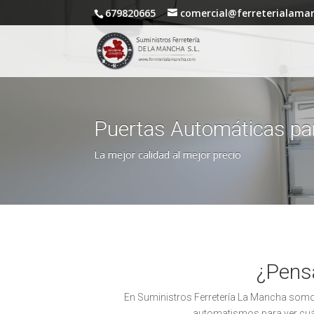
679820665
comercial@ferreterialama
Puertas Automáticas par
La mejor calidad al mejor precio
¿Pensa
En Suministros Ferretería La Mancha somos 
automatismos para ver cuál