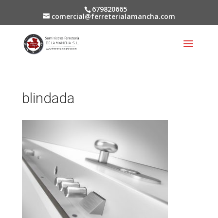
679820665
comercial@ferreterialamancha.com
blindada